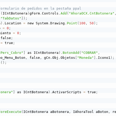
formulario de pedidos en la pestaña ppal
(
ICntBotonera
)
gForm
.
Controls
.
Add
(
"AhoraOCX.CntBotonera"
[
"TabDatos"
]
)
;
a
)
.
Location 
=
 new System
.
Drawing
.
Point
(
100
,
50
)
;
o 
=
0
;
miento 
=
0
;
 false
;
 
=
 true
;
;
tPers_Cobro"
]
 as ICntBotonera
)
.
BotonAdd
(
"COBRAR"
,
po_Menu_Boton
,
 false
,
 gCn
.
Obj
.
Objetos
[
"Moneda"
]
.
Icono1
)
;
s
(
)
;
)
tonera"
]
 as ICntBotonera
)
.
ActivarScripts 
=
 true
;
foreExecute
(
ICntBotonera aBotonera
,
 IAhoraTool aBoton
,
 re