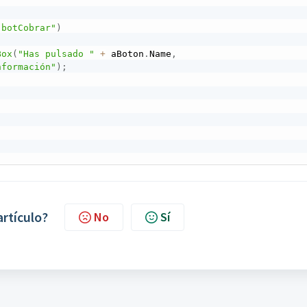
"botCobrar"
)
Box
(
"Has pulsado "
+
 aBoton
.
Name
,
nformación"
)
;
artículo?
No
Sí