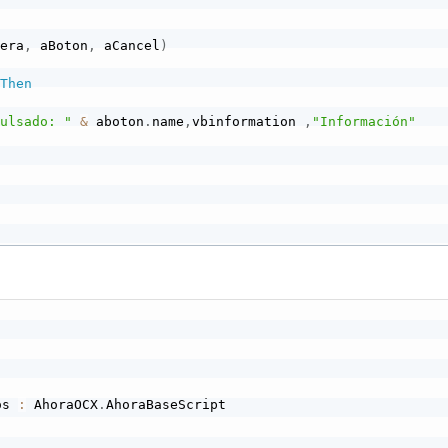
nera
,
 aBoton
,
 aCancel
)
Then
pulsado: "
&
 aboton
.
name
,
vbinformation 
,
"Información"
os 
:
 AhoraOCX
.
AhoraBaseScript
