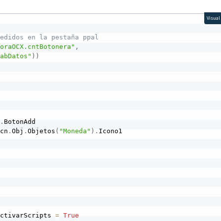
Visual
pedidos en la pestaña ppal
horaOCX.cntBotonera"
,
TabDatos"
)
)
)
.
BotonAdd 
gcn
.
Obj
.
Objetos
(
"Moneda"
)
.
Icono1

activarScripts 
=
True