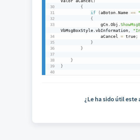
Valor aCancel
)
{
if
(
aBoton
.
Name 
==
{
                gCn
.
Obj
.
ShowMsg
VbMsgBoxStyle
.
vbInformation
,
"I
                aCancel 
=
 true
;
}
}
}
}
¿Le ha sido útil este 