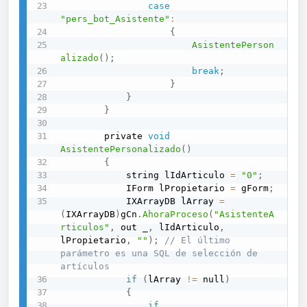
case
"pers_bot_Asistente"
:
{
AsistentePerson
alizado
(
)
;
break
;
}
}
}
		private 
void
AsistentePersonalizado
(
)
{
			string lIdArticulo 
=
"0"
;
			IForm lPropietario 
=
 gForm
;
			IXArrayDB lArray 
=
(
IXArrayDB
)
gCn
.
AhoraProceso
(
"AsistenteA
rticulos"
,
 out _
,
 lIdArticulo
,
lPropietario
,
""
)
;
// El último 
parámetro es una SQL de selección de 
artículos
if
(
lArray 
!=
 null
)
{
if