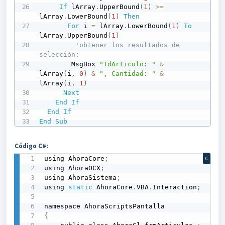
If
 lArray
.
UpperBound
(
1
)
>
=
lArray
.
LowerBound
(
1
)
Then
For
 i 
=
 lArray
.
LowerBound
(
1
)
To
lArray
.
UpperBound
(
1
)
'obtener los resultados de 
selección:
        MsgBox 
"IdArticulo: "
&
lArray
(
i
,
0
)
&
", Cantidad: "
&
lArray
(
i
,
1
)
Next
End
If
End
If
End
Sub
Código C#:
using AhoraCore
;
C
using AhoraOCX
;
using AhoraSistema
;
using 
static
 AhoraCore
.
VBA
.
Interaction
;
{