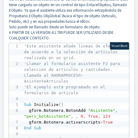
tener cargado un objeto en un control de tipo EnlaceObjetos, llamado
EObjeto. Ya que el asistente utiliza esa información extrayéndola de
Propietario.EObjeto.ObjGlobal. Busca el tipo de objeto (Articulo,
Pedido, etc) y en sus propiedades busca el IdDoc.
Solo puede ser llamado desde un formulario de objeto.
A PARTIR DE LA VERSIÓN 4.1.700 PUEDE SER UTILIZADO DESDE
CUALQUIER CONTEXTO.
'Este asistente añade líneas de oferta, 
Visual Basic
de acuerdo a la selección de artículos 
realizada en un grid.
'Llamar al formulario asistente F2 para 
selección de artículos y cantidades. 
Llamada al AHORAPROCESO: 
AsistenteArticulos
'El ejemplo está programado en el 
formulario de artículo
Sub
 Initialize
(
)
  gform
.
Botonera
.
BotonAdd 
"Asistente"
,
"pers_botAsistente"
,
,
0
,
True
,
123
  gform
.
Botonera
.
activarscripts
=
True
End
Sub