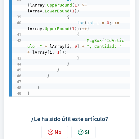
(
lArray
.
UpperBound
(
1
)
>=
lArray
.
LowerBound
(
1
)
)
{
for
(
int
 i 
=
0
;
i
<=
lArray
.
UpperBound
(
1
)
;
i
++
)
{
MsgBox
(
"IdArtic
ulo: "
+
 lArray
[
i
,
0
]
+
", Cantidad: "
+
 lArray
[
i
,
1
]
)
;
}
}
}
}
}
}
¿Le ha sido útil este artículo?
No
Sí