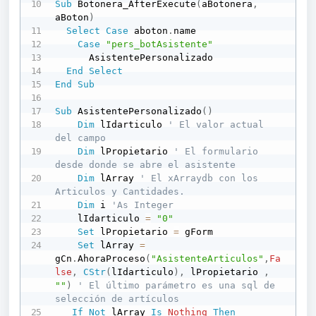
Sub
 Botonera_AfterExecute
(
aBotonera
,
aBoton
)
Select
Case
 aboton
.
name

Case
"pers_botAsistente"
      AsistentePersonalizado

End
Select
End
Sub
Sub
 AsistentePersonalizado
(
)
Dim
 lIdarticulo 
' El valor actual 
del campo
Dim
 lPropietario 
' El formulario 
desde donde se abre el asistente
Dim
 lArray 
' El xArraydb con los 
Articulos y Cantidades.
Dim
 i 
'As Integer
    lIdarticulo 
=
"0"
Set
 lPropietario 
=
 gForm

Set
 lArray 
=
gCn
.
AhoraProceso
(
"AsistenteArticulos"
,
Fa
lse
,
CStr
(
lIdarticulo
)
,
 lPropietario 
,
""
)
' El último parámetro es una sql de 
selección de artículos
If
Not
 lArray 
Is
Nothing
Then