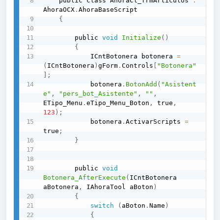
	public class AhoraCl_frmArticulos 
:
AhoraOCX
.
AhoraBaseScript

{
		public 
void
Initialize
(
)
{
			ICntBotonera botonera 
=
(
ICntBotonera
)
gForm
.
Controls
[
"Botonera"
]
;
			botonera
.
BotonAdd
(
"Asistent
e"
,
"pers_bot_Asistente"
,
""
,
ETipo_Menu
.
eTipo_Menu_Boton
,
 true
,
123
)
;
			botonera
.
ActivarScripts 
=
true
;
}
		public 
void
Botonera_AfterExecute
(
ICntBotonera 
aBotonera
,
 IAhoraTool aBoton
)
{
switch
(
aBoton
.
Name
)
{