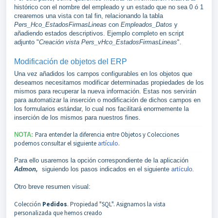
histórico con el nombre del empleado y un estado que no sea 0 ó 1
crearemos una vista con tal fin, relacionando la tabla
Pers_Hco_EstadosFirmasLineas
con
Empleados_Datos
y
añadiendo estados descriptivos.
Ejemplo completo en script
adjunto "
Creación vista Pers_vHco_EstadosFirmasLineas
".
Modificación de objetos del ERP
Una vez añadidos los campos configurables en los objetos que
deseamos necesitamos modificar determinadas propiedades de los
mismos para recuperar la nueva información. Estas nos servirán
para automatizar la inserción o modificación de dichos campos en
los formularios estándar, lo cual nos facilitará enormemente la
inserción de los mismos para nuestros fines.
Para entender la diferencia entre Objetos y Colecciones
NOTA:
podemos consultar el siguiente
artículo
.
Para ello usaremos la opción correspondiente de la aplicación
Admon,
s
iguiendo los pasos indicados en el siguiente
artículo
.
Otro breve resumen visual:
Colección
Pedidos
. Propiedad "SQL". Asignamos la vista
personalizada que hemos creado