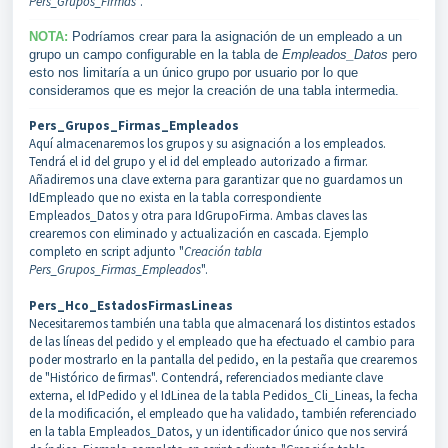
Pers_Grupos_Firmas
".
NOTA:
Podríamos crear para la asignación de un empleado a un
grupo un campo configurable en la tabla de
Empleados_Datos
pero
esto nos limitaría a un único grupo por usuario por lo que
consideramos que es mejor la creación de una tabla intermedia.
Pers_Grupos_Firmas_Empleados
Aquí almacenaremos los grupos y su asignación a los empleados.
Tendrá el id del grupo y el id del empleado autorizado a firmar.
Añadiremos una clave externa para garantizar que no guardamos un
IdEmpleado que no exista en la tabla correspondiente
Empleados_Datos y otra para IdGrupoFirma. Ambas claves las
crearemos con eliminado y actualización en cascada. Ejemplo
completo en script adjunto "
Creación tabla
Pers_Grupos_Firmas_Empleados
".
Pers_Hco_EstadosFirmasLineas
Necesitaremos también una tabla que almacenará los distintos estados
de las líneas del pedido y el empleado que ha efectuado el cambio para
poder mostrarlo en la pantalla del pedido, en la pestaña que crearemos
de "Histórico de firmas". Contendrá, referenciados mediante clave
externa, el IdPedido y el IdLinea de la tabla Pedidos_Cli_Lineas, la fecha
de la modificación, el empleado que ha validado, también referenciado
en la tabla Empleados_Datos, y un identificador único que nos servirá