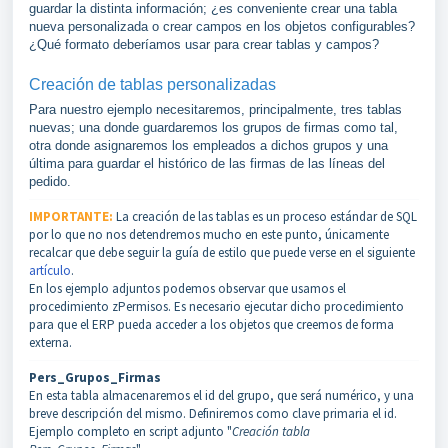
guardar la distinta información; ¿es conveniente crear una tabla
nueva personalizada o crear campos en los objetos configurables?
¿Qué formato deberíamos usar para crear tablas y campos?
Creación de tablas personalizadas
Para nuestro ejemplo necesitaremos, principalmente, tres tablas
nuevas; una donde guardaremos los grupos de firmas como tal,
otra donde asignaremos los empleados a dichos grupos y una
última para guardar el histórico de las firmas de las líneas del
pedido.
IMPORTANTE:
La creación de las tablas es un proceso estándar de SQL
por lo que no nos detendremos mucho en este punto, únicamente
recalcar que debe seguir la guía de estilo que puede verse en el siguiente
artículo
.
En los ejemplo adjuntos podemos observar que usamos el
procedimiento zPermisos. Es necesario ejecutar dicho procedimiento
para que el ERP pueda acceder a los objetos que creemos de forma
externa.
Pers_Grupos_Firmas
En esta tabla almacenaremos el id del grupo, que será numérico, y una
breve descripción del mismo. Definiremos como clave primaria el id.
Ejemplo completo en script adjunto "
Creación tabla