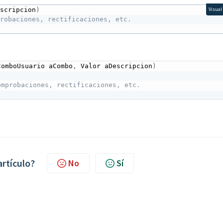
escripcion
)
Visual
probaciones, rectificaciones, etc.
ComboUsuario aCombo
,
 Valor aDescripcion
)
omprobaciones, rectificaciones, etc.
artículo?
No
Sí