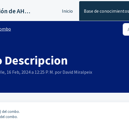
Servicios al canal de distribución de AHORA
Inicio
Base de conocimiento
ombo
 Descripcion
ie, 16 Feb, 2024 a 12:25 P. M. por David Miralpeix
L) del combo.
n del combo.