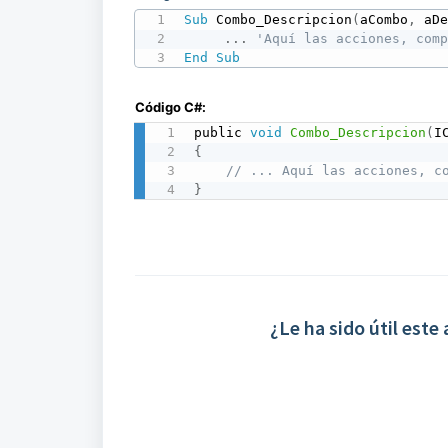
Sub
 Combo_Descripcion
(
aCombo
,
 aD
.
.
.
'Aquí las acciones, com
End
Sub
Código C#:
public 
void
Combo_Descripcion
(
I
{
// ... Aquí las acciones, c
}
¿Le ha sido útil este 