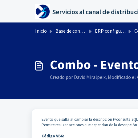
Saltar al contenido principal
Inicio
Base de conocimientos
ERP configuración por Ctrl+ F10
C
Combo - Evento
Creado por David Miralpeix, Modificado el V
Evento que salta al cambiar la descripción (=consulta SQ
Permite realizar acciones que dependan de la descripció
Código VB6: