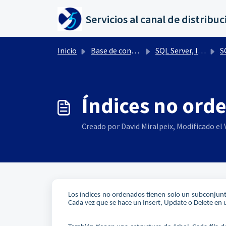
Saltar al contenido principal
Inicio
Base de conocimientos
SQL Server, IIS, otros
SQL S
Índices no ord
Creado por David Miralpeix, Modificado el V
Los índices no ordenados tienen solo un subconjunto
Cada vez que se hace un Insert, Update o Delete en u