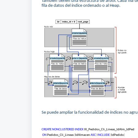
También tienen una estructura de árbol. Cada fila d
fila de datos del índice ordenado o al Heap.
Se puede ampliar la funcionalidad de índices no agru
CREATE
NONCLUSTERED
INDEX
IX_Pedidos_Cli_Lineas_IdAlm_IdPed
ON
Pedidos_Cli_Lineas
(
IdAlmacen
ASC
)
INCLUDE
(
IdPedido
)