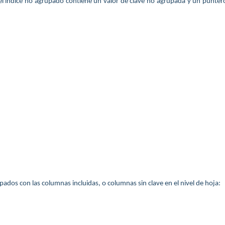
el índice no agrupado contiene un valor de clave no agrupada y un puntero
pados con las columnas incluidas, o columnas sin clave en el nivel de hoja: