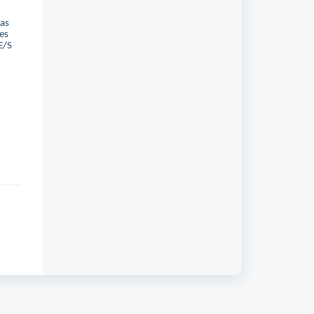
las
res
E/S