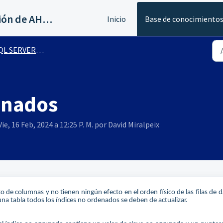
Servicios al canal de distribución de AHORA
Inicio
Base de conocimiento
ERVER - Planes de mantenimiento
enados
ie, 16 Feb, 2024 a 12:25 P. M. por David Miralpeix
 de columnas y no tienen ningún efecto en el orden físico de las filas de d
na tabla todos los índices no ordenados se deben de actualizar.