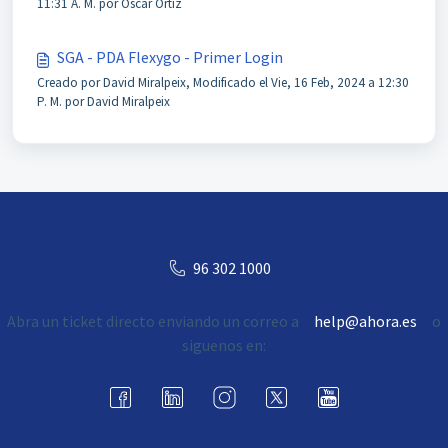
11:31 A. M. por Óscar Ortiz
SGA - PDA Flexygo - Primer Login
Creado por David Miralpeix, Modificado el Vie, 16 Feb, 2024 a 12:30
P. M. por David Miralpeix
96 302 1000
Abra un ticket directo enviando un correo a
help@ahora.es
o
siguenos en: