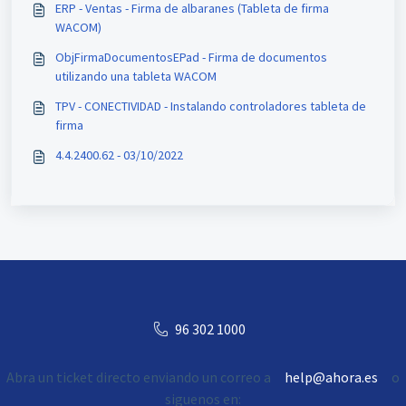
ERP - Ventas - Firma de albaranes (Tableta de firma
WACOM)
ObjFirmaDocumentosEPad - Firma de documentos
utilizando una tableta WACOM
TPV - CONECTIVIDAD - Instalando controladores tableta de
firma
4.4.2400.62 - 03/10/2022
96 302 1000
Abra un ticket directo enviando un correo a
help@ahora.es
o
siguenos en: