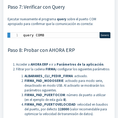
Paso 7: Verificar con Query
Ejecutar nuevamente el programa
query
sobre el puerto COM
apropiado para confirmar que la comunicación es correcta:
query COM8
Generic
Paso 8: Probar con AHORA ERP
Acceder a
AHORA ERP
e ir a
Parámetros de la aplicación
.
Filtrar por la cadena
FIRMA
y configurar los siguientes parámetros
ALBARANES_CLI_PEDIR_FIRMA
: activado.
FIRMA_PAD_MODOSERIE
: activado para modo serie,
desactivado en modo USB. Al activarlo se mostrarán los
parámetros siguientes.
FIRMA_PAD_PUERTOCOM
: número de puerto a utilizar
(en el ejemplo de esta guía
8
).
FIRMA_PAD_PUERTOVELOCIDAD
: velocidad en baudios
del puerto, por defecto
128000
(valor recomendable para
optimizar la velocidad de transmisión de datos).