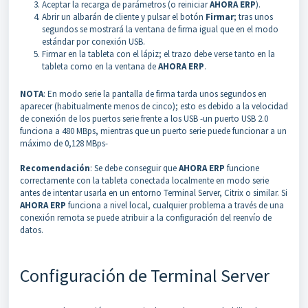
Aceptar la recarga de parámetros (o reiniciar
AHORA ERP
).
Abrir un albarán de cliente y pulsar el botón
Firmar
; tras unos
segundos se mostrará la ventana de firma igual que en el modo
estándar por conexión USB.
Firmar en la tableta con el lápiz; el trazo debe verse tanto en la
tableta como en la ventana de
AHORA ERP
.
NOTA
: En modo serie la pantalla de firma tarda unos segundos en
aparecer (habitualmente menos de cinco); esto es debido a la velocidad
de conexión de los puertos serie frente a los USB -un puerto USB 2.0
funciona a 480 MBps, mientras que un puerto serie puede funcionar a un
máximo de 0,128 MBps-
Recomendación
: Se debe conseguir que
AHORA ERP
funcione
correctamente con la tableta conectada localmente en modo serie
antes de intentar usarla en un entorno Terminal Server, Citrix o similar. Si
AHORA ERP
funciona a nivel local, cualquier problema a través de una
conexión remota se puede atribuir a la configuración del reenvío de
datos.
Configuración de Terminal Server