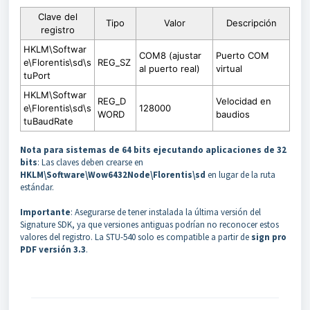
Clave del
Tipo
Valor
Descripción
registro
HKLM\Softwar
COM8 (ajustar
Puerto COM
e\Florentis\sd\s
REG_SZ
al puerto real)
virtual
tuPort
HKLM\Softwar
REG_D
Velocidad en
e\Florentis\sd\s
128000
WORD
baudios
tuBaudRate
Nota para sistemas de 64 bits ejecutando aplicaciones de 32
bits
: Las claves deben crearse en
HKLM\Software\Wow6432Node\Florentis\sd
en lugar de la ruta
estándar.
Importante
: Asegurarse de tener instalada la última versión del
Signature SDK, ya que versiones antiguas podrían no reconocer estos
valores del registro. La STU-540 solo es compatible a partir de
sign pro
PDF versión 3.3
.