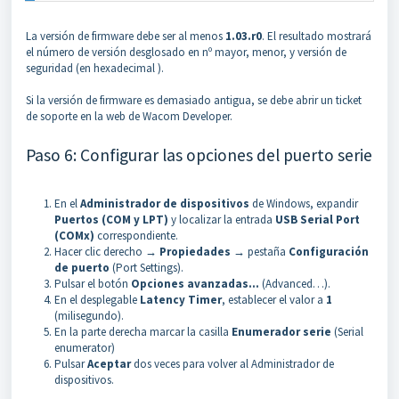
La versión de firmware debe ser al menos
1.03.r0
. El resultado
mostrará
el número de versión desglosado en nº mayor, menor, y versión de
seguridad (en hexadecimal
).
Si la versión de firmware es demasiado antigua, se debe abrir un ticket
de soporte en la web de Wacom Developer.
Paso 6: Configurar las opciones del puerto serie
En el
Administrador de dispositivos
de Windows, expandir
Puertos (COM y LPT)
y localizar la entrada
USB Serial Port
(COMx)
correspondiente.
Hacer clic derecho →
Propiedades
→ pestaña
Configuración
de puerto
(Port Settings).
Pulsar el botón
Opciones avanzadas…
(Advanced…).
En el desplegable
Latency Timer
, establecer el valor a
1
(milisegundo).
En la parte derecha marcar la casilla
Enumerador serie
(Serial
enumerator)
Pulsar
Aceptar
dos veces para volver al Administrador de
dispositivos.