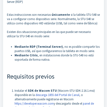
Server (RDP)
Estas instrucciones son necesarias
únicamente
si la tableta STU-540 se
va a configurar como dispositivo serie. Normalmente, la STU-540 se
utiliza como dispositivo HID estándar (USB, tal como viene de fábrica)
Existen dos situaciones principales en las que puede ser necesario
utilizar la STU-540 en modo serie:
Mediante RDP (Terminal Server)
, no es posible compartir los
puertos USB, así que configuraremos la tableta en modo serie.
Mediante Citrix
, en instalaciones donde la STU-540 no está
soportada de forma nativa.
Requisitos previos
Instalar el
SDK de Wacom STU
(Wacom-STU-SDK-2.16.1.msi)
disponible en la
descarga 1855 del Portal de Canal
, o
alternativamente puede registrarse en Wacom
https://developer.wacom.com
y descargarlo desde el
panel de