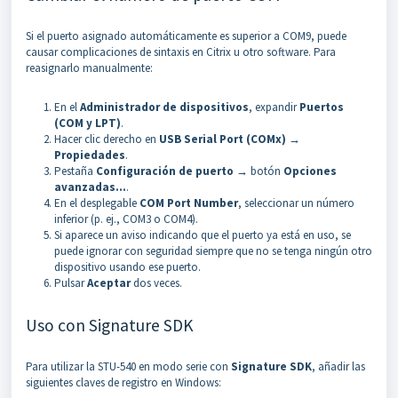
Si el puerto asignado automáticamente es superior a COM9, puede
causar complicaciones de sintaxis en Citrix u otro software. Para
reasignarlo manualmente:
En el
Administrador de dispositivos
, expandir
Puertos
(COM y LPT)
.
Hacer clic derecho en
USB Serial Port (COMx)
→
Propiedades
.
Pestaña
Configuración de puerto
→ botón
Opciones
avanzadas…
.
En el desplegable
COM Port Number
, seleccionar un número
inferior (p. ej., COM3 o COM4).
Si aparece un aviso indicando que el puerto ya está en uso, se
puede ignorar con seguridad siempre que no se tenga ningún otro
dispositivo usando ese puerto.
Pulsar
Aceptar
dos veces.
Uso con Signature SDK
Para utilizar la STU-540 en modo serie con
Signature SDK
, añadir las
siguientes claves de registro en Windows: