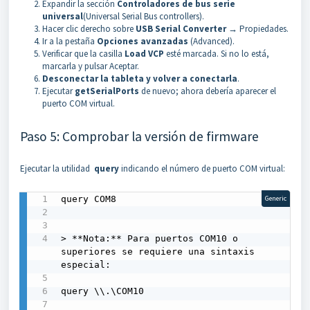
Expandir la sección
Controladores de bus serie
universal
(Universal Serial Bus controllers).
Hacer clic derecho sobre
USB Serial Converter
→ Propiedades.
Ir a la pestaña
Opciones avanzadas
(Advanced).
Verificar que la casilla
Load VCP
esté marcada. Si no lo está,
marcarla y pulsar Aceptar.
Desconectar la tableta y volver a conectarla
.
Ejecutar
getSerialPorts
de nuevo; ahora debería aparecer el
puerto COM virtual.
Paso 5: Comprobar la versión de firmware
Ejecutar la utilidad
query
indicando el número de puerto COM virtual:
query COM8

Generic
> **Nota:** Para puertos COM10 o 
superiores se requiere una sintaxis 
especial:

query \\.\COM10
