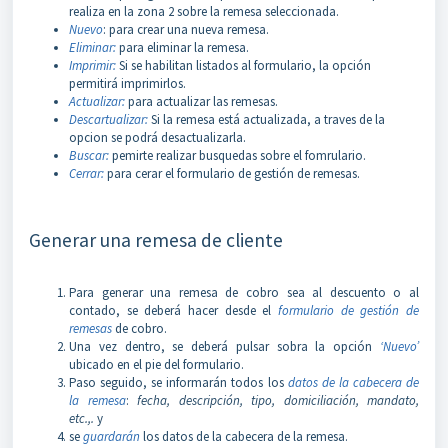
realiza en la zona 2 sobre la remesa seleccionada.
Nuevo
: para crear una nueva remesa.
Eliminar:
para eliminar la remesa.
Imprimir:
Si se habilitan listados al formulario, la opción
permitirá imprimirlos.
Actualizar:
para actualizar las remesas.
Descartualizar:
Si la remesa está actualizada, a traves de la
opcion se podrá desactualizarla.
Buscar:
pemirte realizar busquedas sobre el fomrulario.
Cerrar:
para cerar el formulario de gestión de remesas.
Generar una remesa de cliente
Para generar una remesa de cobro sea al descuento o al
contado, se deberá hacer desde el
formulario de gestión de
remesas
de cobro.
Una vez dentro, se deberá pulsar sobra la opción
‘Nuevo’
ubicado en el pie del formulario.
Paso seguido, se informarán todos los
datos de la cabecera de
la remesa
:
fecha, descripción, tipo, domiciliación, mandato,
etc.,.
y
se
guardarán
los datos de la cabecera de la remesa.