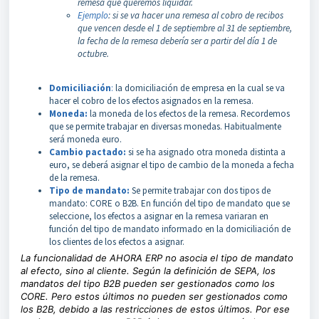
remesa que queremos liquidar.
Ejemplo
: si se va hacer una remesa al cobro de recibos
que vencen desde el 1 de septiembre al 31 de septiembre,
la fecha de la remesa debería ser a partir del día 1 de
octubre.
Domiciliación
:
la domiciliación de empresa en la cual se va
hacer el cobro de los efectos asignados en la remesa.
Moneda:
la moneda de los efectos de la remesa. Recordemos
que se permite trabajar en diversas monedas. Habitualmente
será moneda euro.
Cambio pactado:
si se ha asignado otra moneda distinta a
euro, se deberá asignar el tipo de cambio de la moneda a fecha
de la remesa.
Tipo de mandato:
Se permite trabajar con dos tipos de
mandato: CORE o B2B. En función del tipo de mandato que se
seleccione, los efectos a asignar en la remesa variaran en
función del tipo de mandato informado en la domiciliación de
los clientes de los efectos a asignar.
La funcionalidad de AHORA ERP no asocia el tipo de mandato
al efecto, sino al cliente.
Según la definición de SEPA, los
mandatos del tipo B2B pueden ser gestionados como los
CORE. Pero estos últimos no pueden ser gestionados como
los B2B, debido a las restricciones de estos últimos. Por ese