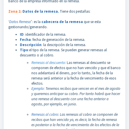
banco de la empresa informado en la remesa.
Zona 2:
Datos de la remesa
.
Tiene dos pestañas:
‘
Datos Remesa
’: es la
cabecera de la remesa
que se esta
gestionando/generando.
ID
:
identificador de la remesa.
Fecha
:
fecha de generación de la remesa.
Descripción
:
la descripción de la remesa.
Tipo
:
el tipo de la remesa. Se pueden generar remesas al
descuento o al cobro.
Remesas al descuento:
Las remesas al descuento se
componen de efectos que no han vencido y que el banco
nos adelantará el dinero, por lo tanto, la fecha de la
remesa será anterior a la fecha de vencimiento de esos
efectos.
Ejemplo:
Tenemos recibos que vencen en el mes de agosto
y queremos anticipar su cobro. Por tanto habrá que hacer
una remesa al descuento con una fecha anterior a
agosto, por ejemplo, en junio.
Remesas al cobro:
Las remesas al cobro se componen de
recibos que han vencido ya, es decir, la fecha de remesa
es posterior a la fecha de vencimiento de los efectos de la