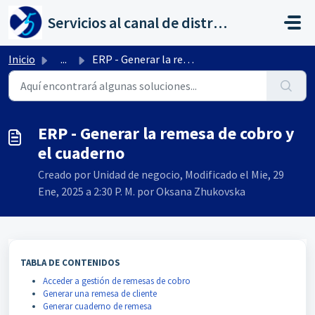
Saltar al contenido principal
Servicios al canal de distribución de AHORA
Inicio
...
ERP - Generar la remesa de cobro y el cuaderno
ERP - Generar la remesa de cobro y
el cuaderno
Creado por Unidad de negocio, Modificado el Mie, 29
Ene, 2025 a 2:30 P. M. por Oksana Zhukovska
TABLA DE CONTENIDOS
Acceder a gestión de remesas de cobro
Generar una remesa de cliente
Generar cuaderno de remesa