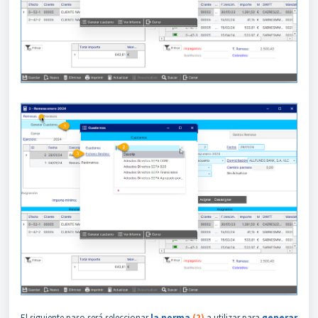
El siguiente paso será seleccionar
la norma
(2)
a utilizar para
generar