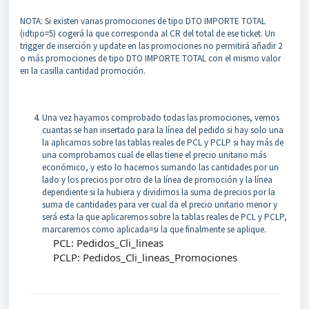
NOTA: Si existen varias promociones de tipo DTO IMPORTE TOTAL
(idtipo=5) cogerá la que corresponda al CR del total de ese ticket. Un
trigger de inserción y update en las promociones no permitirá añadir 2
o más promociones de tipo DTO IMPORTE TOTAL con el mismo valor
en la casilla cantidad promoción.
Una vez hayamos comprobado todas las promociones, vemos
cuantas se han insertado para la línea del pedido si hay solo una
la aplicamos sobre las tablas reales de PCL y PCLP si hay más de
una comprobamos cual de ellas tiene el precio unitario más
económico, y esto lo hacemos sumando las cantidades por un
lado y los precios por otro de la línea de promoción y la línea
dependiente si la hubiera y dividimos la suma de precios por la
suma de cantidades para ver cual da el precio unitario menor y
será esta la que aplicaremos sobre la tablas reales de PCL y PCLP,
marcaremos como aplicada=si la que finalmente se aplique.
PCL: Pedidos_Cli_lineas
PCLP: Pedidos_Cli_lineas_Promociones