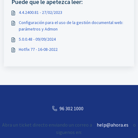
Puede que le apetezca leer:
4.4.2400.81 - 27/02/2023
Configuración para el uso de la gestión documental web:
parámetros y Admon
5.0.0.48 - 09/09/2024
Hotfix 77 - 16-08-2022
96 302 1000
Abra un ticket directo enviando un correo a
help@ahora.es
o
siguenos en: