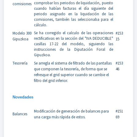
comprobar los periodos de liquidación, puesto
comisiones
cuando habían facturas el día siguiente del
periodo asignado en la liquidación de las
comisiones, también las seleccionaba para el
cálculo.
Se ha corregido el calculo de las operaciones
Modelo 300
#153
rectificativas en la sección del "IVA DEDUCIBLE"
Gipuzkoa
15
casillas 17-22 del modelo, siguiendo las
instrucciones de la Diputación Foral de
Gipuzkoa.
Tesorería
Se arregla el sistema de filtrado de las pantallas
#153
que componen la tesorería, de forma que se
46
refresque el grid superior cuando se cambie el
filtro del grid inferior.
Novedades
Modificación de generación de balances para
#151
Balances
una carga más rápida de estos.
69