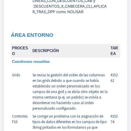
LINEAS_CON_DESCUENTOS_CAB y
DESCUENTOS_X_CABECERA_CLI_APLICA
R_TRAS_DPP como NOUSAR
ÁREA
ENTORNO
PROCES
TAR
DESCRIPCIÓN
O
EA
Cuestiones resueltas
Grids
Se revisa la gestión del orden de las columnas
#152
en las grids debido a que cuando se había
62
establecido un orden personalizado en los
campos de una grid y se abría otro objeto en la
misma ventana (p.ej. un pedido) se volvía a
desordenar no haciendo caso al orden
personalizado configurado.
Controles
Se corrige un problema con la asignación de
#152
F10
tipos de datos diferentes en los campos de tipo
74
String pintados en los formularios ya que