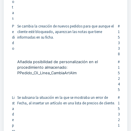
o
t
a
s
P
Se cambia la creación de nuevos pedidos para que aunque el
#
e
cliente esté bloqueado, aparezcan las notas que tiene
1
di
informadas en su ficha.
5
d
3
o
3
8
Añadida posibilidad de personalización en el
#
procedimiento almacenado:
1
PPedido_Cli_Linea_CambiaArtAlm
5
2
4
5
Li
Se subsana la situación en la que se mostraba un error de
#
st
Fecha, al insertar un artículo en una lista de precios de cliente.
1
a
5
d
3
e
2
p
1
re