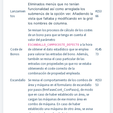
Eliminados menús que no tenían
funcionalidad así como arreglada los
Lanzamien
#153
submenús de la opción ver. Añadiendo la
tos
66
vista que faltaba y modificando en la grid
los nombres de columna.
Se revisan los procesos de cálculo de los costes
de un bono para que se tenga en cuenta el
valor del parámetro
a la hora
ESCANDALLO_CAMPOCOSTE_DEFECTO
Coste de
de obtener el dato estadístico que se emplea
#145
Bonos
para valorar las entradas del bono. Además,
73
también se revisa el caso particular de las
entradas con propiedades ya que no se estaba
obteniendo el coste correcto de la
combinación de propiedad empleada.
Escandallo
Se revisa el comportamiento de los combos de
#153
área y máquina en el formulario de escandallo
53
por pasos (frmFasesCont_ConPasos), de modo
que en caso de haber establecido un área, se
cargan las máquinas de ese mismo área en
combo de máquina. En caso de haber
establecido una máquina de otro área, se avisa