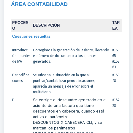
ÁREA CONTABILIDAD
PROCES
TAR
DESCRIPCIÓN
O
EA
Cuestiones resueltas
Introducci
Corregimos la generación del asiento, llevando
#153
ón apuntes
el número de documento a los apuntes
65
de IVA
generados.
#153
63
Periodifica
Se subsana la situación en la que al
#153
ciones
puntear/contabilizar periodificaciones,
48
aparecía un mensaje de error sobre el
multidiario.
D
Se corrige el descuadre generado en el
#152
asiento de una factura que tiene
28
descuentos en cabecera, cuando está
activo el parámetro
DESCUENTOS_X_CABECERA_CLI, y se
marcan los parámetros