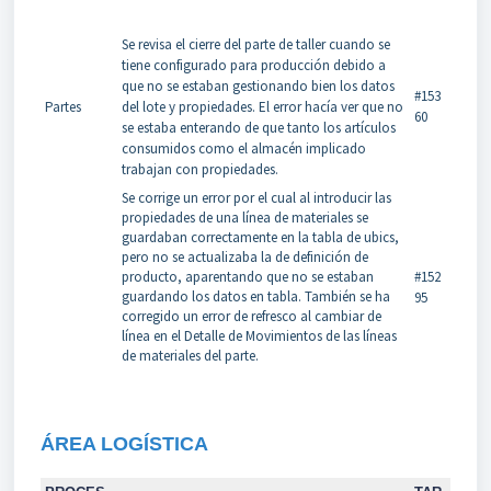
Se revisa el cierre del parte de taller cuando se
tiene configurado para producción debido a
que no se estaban gestionando bien los datos
#153
Partes
del lote y propiedades. El error hacía ver que no
60
se estaba enterando de que tanto los artículos
consumidos como el almacén implicado
trabajan con propiedades.
Se corrige un error por el cual al introducir las
propiedades de una línea de materiales se
guardaban correctamente en la tabla de ubics,
pero no se actualizaba la de definición de
producto, aparentando que no se estaban
#152
guardando los datos en tabla. También se ha
95
corregido un error de refresco al cambiar de
línea en el Detalle de Movimientos de las líneas
de materiales del parte.
ÁREA LOGÍSTICA