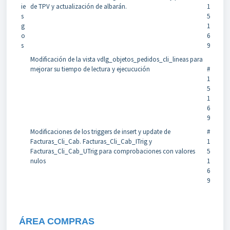
ie
de TPV y actualización de albarán.
1
s
5
g
1
o
6
s
9
Modificación de la vista vdlg_objetos_pedidos_cli_lineas para
mejorar su tiempo de lectura y ejecucución
#
1
5
1
6
9
Modificaciones de los triggers de insert y update de
#
Facturas_Cli_Cab. Facturas_Cli_Cab_ITrig y
1
Facturas_Cli_Cab_UTrig para comprobaciones con valores
5
nulos
1
6
9
ÁREA COMPRAS