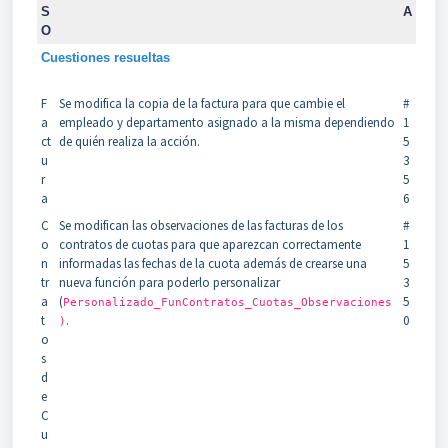
S
A
O
Cuestiones resueltas
F
Se modifica la copia de la factura para que cambie el
#
a
empleado y departamento asignado a la misma dependiendo
1
ct
de quién realiza la acción.
5
u
3
r
5
a
6
C
Se modifican las observaciones de las facturas de los
#
o
contratos de cuotas para que aparezcan correctamente
1
n
informadas las fechas de la cuota además de crearse una
5
tr
nueva función para poderlo personalizar
3
a
(
5
Personalizado_FunContratos_Cuotas_Observaciones
t
.
0
)
o
s
d
e
C
u