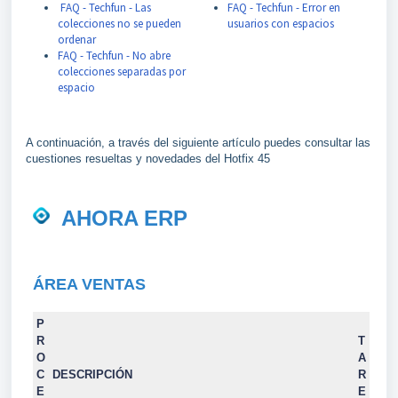
FAQ - Techfun - Las
FAQ - Techfun - Error en
colecciones no se pueden
usuarios con espacios
ordenar
FAQ - Techfun - No abre
colecciones separadas por
espacio
A continuación, a través del siguiente artículo puedes consultar las
cuestiones resueltas y novedades del Hotfix 45
AHORA ERP
ÁREA VENTAS
P
R
T
O
A
C
DESCRIPCIÓN
R
E
E