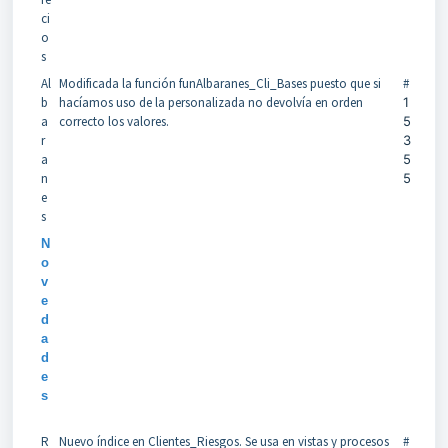
ci
o
s
Al
Modificada la función funAlbaranes_Cli_Bases puesto que si
#
b
hacíamos uso de la personalizada no devolvía en orden
1
a
correcto los valores.
5
r
3
a
5
n
5
e
s
N
o
v
e
d
a
d
e
s
R
Nuevo índice en Clientes_Riesgos. Se usa en vistas y procesos
#