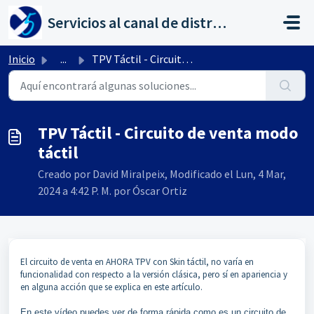
Saltar al contenido principal
Servicios al canal de distribución de AHORA
Inicio
...
TPV Táctil - Circuito de venta modo táctil
TPV Táctil - Circuito de venta modo
táctil
Creado por David Miralpeix, Modificado el Lun, 4 Mar,
2024 a 4:42 P. M. por Óscar Ortiz
El circuito de venta en AHORA TPV con Skin táctil, no varía en
funcionalidad con respecto a la versión clásica, pero sí en apariencia y
en alguna acción que se explica en este artículo.
En este vídeo puedes ver de forma rápida como es un circuito de