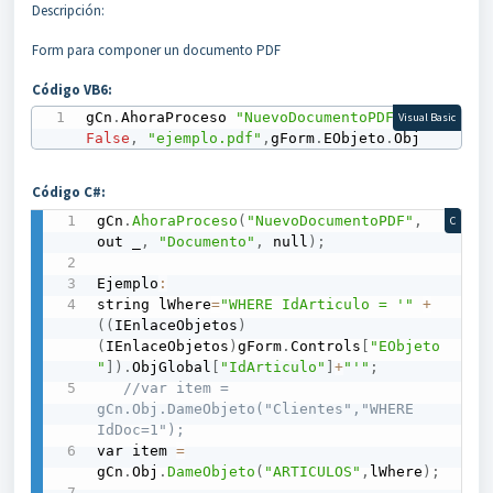
Descripción:
Form para componer un documento PDF
Código VB6:
gCn
.
AhoraProceso 
"NuevoDocumentoPDF"
,
Visual Basic
False
,
"ejemplo.pdf"
,
gForm
.
EObjeto
.
Obj 
Código C#:
gCn
.
AhoraProceso
(
"NuevoDocumentoPDF"
,
C
out _
,
"Documento"
,
 null
)
;
Ejemplo
:
string lWhere
=
"WHERE IdArticulo = '"
+
(
(
IEnlaceObjetos
)
(
IEnlaceObjetos
)
gForm
.
Controls
[
"EObjeto
"
]
)
.
ObjGlobal
[
"IdArticulo"
]
+
"'"
;
//var item = 
gCn.Obj.DameObjeto("Clientes","WHERE 
IdDoc=1");
var item 
=
gCn
.
Obj
.
DameObjeto
(
"ARTICULOS"
,
lWhere
)
;