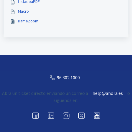
ListadoaPDF
Macro
DameZoom
96 302 1000
Abra un ticket directo enviando un correo a
help@ahora.es
o
siguenos en: