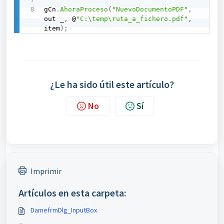
gCn
.
AhoraProceso
(
"NuevoDocumentoPDF"
,
out _
,
 @
"C:\temp\ruta_a_fichero.pdf"
,
item
)
;
¿Le ha sido útil este artículo?
No
Sí
Imprimir
Artículos en esta carpeta:
DamefrmDlg_InputBox