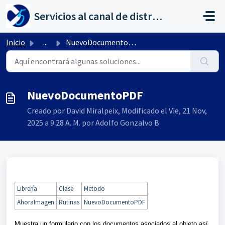
Saltar al contenido principal
Servicios al canal de distribución de AHORA
Inicio
...
NuevoDocumentoPDF
NuevoDocumentoPDF
Creado por David Miralpeix, Modificado el Vie, 21 Nov,
2025 a 9:28 A. M. por Adolfo Gonzalvo B
Librería
Clase
Metodo
AhoraImagen
Rutinas
NuevoDocumentoPDF
Muestra un formulario con los documentos asociados al objeto así