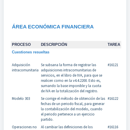
ÁREA ECONÓMICA FINANCIERA
PROCESO
DESCRIPCIÓN
TAREA
Cuestiones resueltas
Adquisición
Se subsana la forma de registrar las
#16121
intracomunitaria
adquisiciones intracomunitarias de
servicios, en el libro de IVA, para que se
realicen como en la v4.4.2200. Esto es,
sumando la base imponible y la cuota
de IVA en la totalización del registro.
Modelo 303
Se corrige el método de obtención de las
#16122
fechas de un periodo fiscal, para generar
la contabilización del modelo, cuando
el periodo pertenece a un ejercicio
partido.
Operaciones no
Al cambiar las definiciones de los
#16116