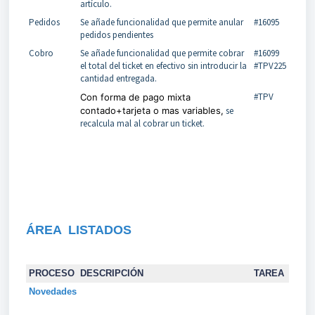
artículo.
Pedidos
Se añade funcionalidad que permite anular
#16095
pedidos pendientes
Cobro
Se añade funcionalidad que permite cobrar
#16099
el total del ticket en efectivo sin introducir la
#TPV225
cantidad entregada.
#TPV
Con forma de pago mixta
contado+tarjeta o mas variables,
se
recalcula mal al cobrar un ticket.
ÁREA
LISTADOS
PROCESO
DESCRIPCIÓN
TAREA
Novedades