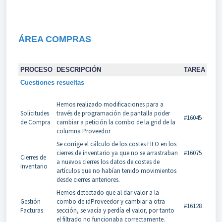
ÁREA COMPRAS
PROCESO
DESCRIPCIÓN
TAREA
Cuestiones resueltas
Hemos realizado modificaciones para a
Solicitudes
través de programación de pantalla poder
#16045
de Compra
cambiar a petición la combo de la grid de la
columna Proveedor
Se corrige el cálculo de los costes FIFO en los
cierres de inventario ya que no se arrastraban
#16075
Cierres de
a nuevos cierres los datos de costes de
Inventario
artículos que no habían tenido movimientos
desde cierres anteriores.
Hemos detectado que al dar valor a la
Gestión
combo de idProveedor y cambiar a otra
#16128
Facturas
sección, se vacía y perdía el valor, por tanto
el filtrado no funcionaba correctamente.