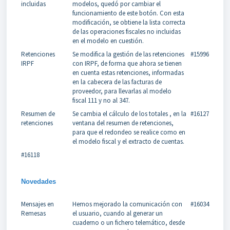
incluidas
modelos, quedó por cambiar el
funcionamiento de este botón. Con esta
modificación, se obtiene la lista correcta
de las operaciones fiscales no incluidas
en el modelo en cuestión.
Retenciones
Se modifica la gestión de las retenciones
#15996
IRPF
con IRPF, de forma que ahora se tienen
en cuenta estas retenciones, informadas
en la cabecera de las facturas de
proveedor, para llevarlas al modelo
fiscal 111 y no al 347.
Resumen de
Se cambia el cálculo de los totales , en la
#16127
retenciones
ventana del resumen de retenciones,
para que el redondeo se realice como en
el modelo fiscal y el extracto de cuentas.
#16118
Novedades
Mensajes en
Hemos mejorado la comunicación con
#16034
Remesas
el usuario, cuando al generar un
cuaderno o un fichero telemático, desde