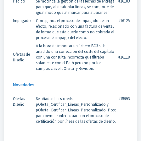
Pedido
Se modifica la gestión de las fechas de entrega
#16103
para que, al desdoblar líneas, se comporte de
igual modo que al marcar para albaranear.
Impagado
Corregimos el proceso de impagado de un
#16125
efecto, relacionado con una factura de venta,
de forma que esta quede como no cobrada al
procesar el impago del efecto.
A la hora de importar un fichero BC3 se ha
añadido una corrección del coste del capítulo
Ofertas de
con una consulta incorrecta que filtraba
#16118
Diseño
solamente con el Path pero no por los
campos clave IdOferta y Revision.
Novedades
Ofertas
Se añaden las storeds
#15993
Diseño
pOferta_Certificar_Lineas_Personalizado y
pOferta_Certificar_Lineas_Personalizado_Post
para permitir interactuar con el proceso de
certificación por líneas de las ofertas de diseño.