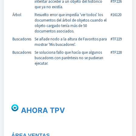
intentar acceder a un objeto del histórico
#TF226
que ya no existía.
Árbol
Resuelto error que impedía 'ver todos' los
#16120
documentos del árbol de objetos cuando el
objeto cargado tenía más de 50
documentos asociados.
Buscadores
Se añade nodo a la altura de Favoritos para
#TF229
mostrar 'Mis buscadores'.
Buscadores
Se soluciona fallo que hacía que algunos
#TF228
buscadores con paréntesis no se pudieran
ejecutar.
AHORA TPV
ÁREA VENTAS