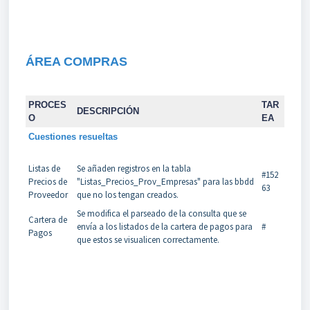
ÁREA COMPRAS
PROCES
TAR
DESCRIPCIÓN
O
EA
Cuestiones resueltas
Listas de
Se añaden registros en la tabla
#152
Precios de
"Listas_Precios_Prov_Empresas" para las bbdd
63
Proveedor
que no los tengan creados.
Se modifica el parseado de la consulta que se
Cartera de
envía a los listados de la cartera de pagos para
#
Pagos
que estos se visualicen correctamente.