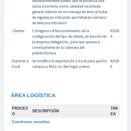
simultáneamente puesto que se producía una
suma incorrecta como cantidad recontada
general además de un mensaje de error al tratar
de regularizar indicando que faltaban números
de serie por introducir.
Clientes
Corregimos el funcionamiento de la
#1526
configuración del tipo de cliente, en función de
4
la empresa/delegación, para que aparezca
correctamente en la cabecera del
pedido/factura
Exportar a
Se modifica la exportación a Excel para que los
#1526
Excel
campos a NULL no den lugar a error.
6
ÁREA LOGÍSTICA
PROCES
TAR
DESCRIPCIÓN
O
EA
Cuestiones resueltas