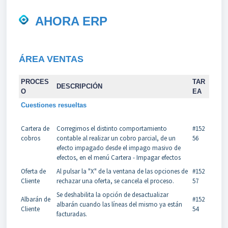
AHORA ERP
ÁREA VENTAS
PROCES
TAR
DESCRIPCIÓN
O
EA
Cuestiones resueltas
Cartera de
Corregimos el distinto comportamiento
#152
cobros
contable al realizar un cobro parcial, de un
56
efecto impagado desde el impago masivo de
efectos, en el menú Cartera - Impagar efectos
Oferta de
Al pulsar la "X" de la ventana de las opciones de
#152
Cliente
rechazar una oferta, se cancela el proceso.
57
Se deshabilita la opción de desactualizar
Albarán de
#152
albarán cuando las líneas del mismo ya están
Cliente
54
facturadas.