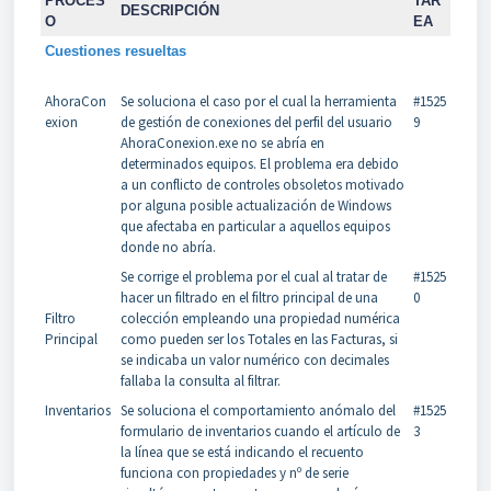
PROCES
TAR
DESCRIPCIÓN
O
EA
Cuestiones resueltas
AhoraCon
Se soluciona el caso por el cual la herramienta
#1525
exion
de gestión de conexiones del perfil del usuario
9
AhoraConexion.exe no se abría en
determinados equipos. El problema era debido
a un conflicto de controles obsoletos motivado
por alguna posible actualización de Windows
que afectaba en particular a aquellos equipos
donde no abría.
Se corrige el problema por el cual al tratar de
#1525
hacer un filtrado en el filtro principal de una
0
Filtro
colección empleando una propiedad numérica
Principal
como pueden ser los Totales en las Facturas, si
se indicaba un valor numérico con decimales
fallaba la consulta al filtrar.
Inventarios
Se soluciona el comportamiento anómalo del
#1525
formulario de inventarios cuando el artículo de
3
la línea que se está indicando el recuento
funciona con propiedades y nº de serie