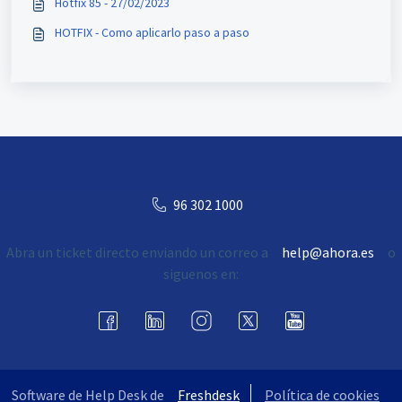
Hotfix 85 - 27/02/2023
HOTFIX - Como aplicarlo paso a paso
96 302 1000
Abra un ticket directo enviando un correo a
help@ahora.es
o
siguenos en:
Software de Help Desk de
Freshdesk
Política de cookies