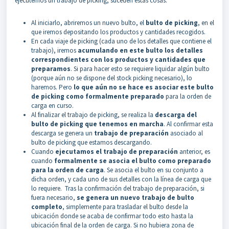
ejecutemos un trabajo de picking, suceden estas cosas:
Al iniciarlo, abriremos un nuevo bulto, el
bulto de picking
, en el
que iremos depositando los productos y cantidades recogidos.
En cada viaje de picking (cada uno de los detalles que contiene el
trabajo), iremos
acumulando en este bulto los detalles
correspondientes con los productos y cantidades que
preparamos
. Si para hacer esto se requiere liquidar algún bulto
(porque aún no se dispone del stock picking necesario), lo
haremos. Pero
lo que aún no se hace es asociar este bulto
de picking como formalmente preparado
para la orden de
carga en curso.
Al finalizar el trabajo de picking, se realiza la
descarga del
bulto de picking que tenemos en marcha
. Al confirmar esta
descarga se genera un
trabajo de preparación
asociado al
bulto de picking que estamos descargando.
Cuando
ejecutamos el trabajo de preparación
anterior, es
cuando
formalmente se asocia el bulto como preparado
para la orden de carga
. Se asocia el bulto en su conjunto a
dicha orden, y cada uno de sus detalles con la línea de carga que
lo requiere. Tras la confirmación del trabajo de preparación, si
fuera necesario,
se genera un nuevo trabajo de bulto
completo
, simplemente para trasladar el bulto desde la
ubicación donde se acaba de confirmar todo esto hasta la
ubicación final de la orden de carga. Si no hubiera zona de