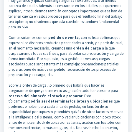
muy genérico y quizás contenga algunas inexactitudes, o al menos
carezca de detalle. Además de centrarnos en los detalles que queremos
explicar, introduciremos también conceptos importantes que se han de
tener en cuenta en estos procesos para que el resultado final del trabajo
sea óptimo; no olvidemos que esta cuestión es también fundamental
para un SGA.
Comenzaríamos con un
pedido de venta
, con su lista de líneas que
expresan los distintos productos y cantidades a servir, y a partir del cual,
en el momento necesario, creamos una
orden de carga
a la que
traspasaremos todas sus líneas, para abordar su preparación y carga de
forma inmediata. Por supuesto, esta gestión de ventas y cargas
asociadas puede ser bastante más compleja: preparaciones parciales,
preparaciones de más de un pedido, separación de los procesos de
preparación y de carga, etc.
Sobre la orden de carga, lo primero que habría que hacer es
asegurarnos de que ya tiene en su asignación todo lo necesario para
reserva del almacén el stock a preparar
. Esto
típicamente
podría ser determinar los lotes y ubicaciones
que
podemos emplear para cada línea de pedido, en función de su
disponibilidad por supuesto y también quizás de otros factores relativos
a la inteligencia del sistema, como vaciar ubicaciones con poco stock
antes de emplear stock de ubicaciones llenas, acabar con los lotes con
menores existencias, o más antiguos, etc. Una vez hecho lo anterior,