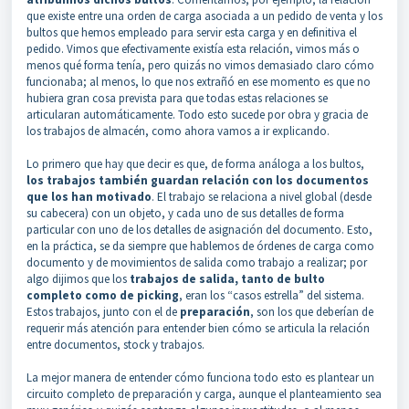
que existe entre una orden de carga asociada a un pedido de venta y los
bultos que hemos empleado para servir esta carga y en definitiva el
pedido. Vimos que efectivamente existía esta relación, vimos más o
menos qué forma tenía, pero quizás no vimos demasiado claro cómo
funcionaba; al menos, lo que nos extrañó en ese momento es que no
hubiera gran cosa prevista para que todas estas relaciones se
articularan automáticamente. Todo esto sucede por obra y gracia de
los trabajos de almacén, como ahora vamos a ir explicando.
Lo primero que hay que decir es que, de forma análoga a los bultos,
los trabajos también guardan relación con los documentos
que los han motivado
. El trabajo se relaciona a nivel global (desde
su cabecera) con un objeto, y cada uno de sus detalles de forma
particular con uno de los detalles de asignación del documento. Esto,
en la práctica, se da siempre que hablemos de órdenes de carga como
documento y de movimientos de salida como trabajo a realizar; por
algo dijimos que los
trabajos de salida, tanto de bulto
completo como de picking
, eran los “casos estrella” del sistema.
Estos trabajos, junto con el de
preparación
, son los que deberían de
requerir más atención para entender bien cómo se articula la relación
entre documentos, stock y trabajos.
La mejor manera de entender cómo funciona todo esto es plantear un
circuito completo de preparación y carga, aunque el planteamiento sea