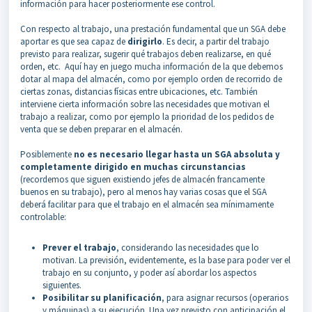
información para hacer posteriormente ese control.
Con respecto al trabajo, una prestación fundamental que un SGA debe
aportar es que sea capaz de
dirigirlo
. Es decir, a partir del trabajo
previsto para realizar, sugerir qué trabajos deben realizarse, en qué
orden, etc. Aquí hay en juego mucha información de la que debemos
dotar al mapa del almacén, como por ejemplo orden de recorrido de
ciertas zonas, distancias físicas entre ubicaciones, etc. También
interviene cierta información sobre las necesidades que motivan el
trabajo a realizar, como por ejemplo la prioridad de los pedidos de
venta que se deben preparar en el almacén.
Posiblemente
no es necesario llegar hasta un SGA absoluta y
completamente dirigido en muchas circunstancias
(recordemos que siguen existiendo jefes de almacén francamente
buenos en su trabajo), pero al menos hay varias cosas que el SGA
deberá facilitar para que el trabajo en el almacén sea mínimamente
controlable:
Prever el trabajo
, considerando las necesidades que lo
motivan. La previsión, evidentemente, es la base para poder ver el
trabajo en su conjunto, y poder así abordar los aspectos
siguientes.
Posibilitar su planificación
, para asignar recursos (operarios
y máquinas) a su ejecución. Una vez previsto con anticipación el