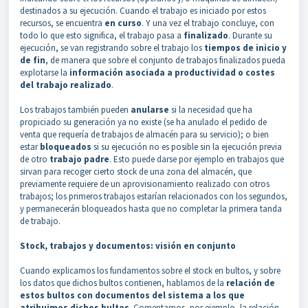
destinados a su ejecución. Cuando el trabajo es iniciado por estos
recursos, se encuentra
en curso
. Y una vez el trabajo concluye, con
todo lo que esto significa, el trabajo pasa a
finalizado
. Durante su
ejecución, se van registrando sobre el trabajo los
tiempos de inicio y
de fin
, de manera que sobre el conjunto de trabajos finalizados pueda
explotarse la
información asociada a productividad o costes
del trabajo realizado
.
Los trabajos también pueden
anularse
si la necesidad que ha
propiciado su generación ya no existe (se ha anulado el pedido de
venta que requería de trabajos de almacén para su servicio); o bien
estar
bloqueados
si su ejecución no es posible sin la ejecución previa
de otro
trabajo padre
. Esto puede darse por ejemplo en trabajos que
sirvan para recoger cierto stock de una zona del almacén, que
previamente requiere de un aprovisionamiento realizado con otros
trabajos; los primeros trabajos estarían relacionados con los segundos,
y permanecerán bloqueados hasta que no completar la primera tanda
de trabajo.
Stock, trabajos y documentos: visión en conjunto
Cuando explicamos los fundamentos sobre el stock en bultos, y sobre
los datos que dichos bultos contienen, hablamos de la
relación de
estos bultos con documentos del sistema a los que
atribuimos dichos bultos
. Comentamos, por ejemplo, la relación