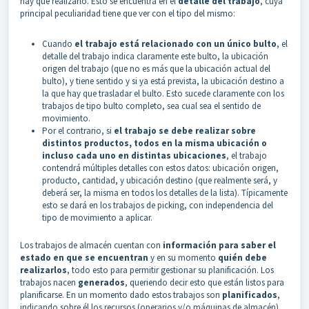
hay que realizarlo. Esto se encuentra en el
detalle del trabajo
, cuya
principal peculiaridad tiene que ver con el tipo del mismo:
Cuando
el trabajo está relacionado con un único bulto
, el
detalle del trabajo indica claramente este bulto, la ubicación
origen del trabajo (que no es más que la ubicación actual del
bulto), y tiene sentido y si ya está prevista, la ubicación destino a
la que hay que trasladar el bulto. Esto sucede claramente con los
trabajos de tipo bulto completo, sea cual sea el sentido de
movimiento.
Por el contrario, si
el trabajo se debe realizar sobre
distintos productos, todos en la misma ubicación o
incluso cada uno en distintas ubicaciones
, el trabajo
contendrá múltiples detalles con estos datos: ubicación origen,
producto, cantidad, y ubicación destino (que realmente será, y
deberá ser, la misma en todos los detalles de la lista). Típicamente
esto se dará en los trabajos de picking, con independencia del
tipo de movimiento a aplicar.
Los trabajos de almacén cuentan con
información para saber el
estado en que se encuentran
y en su momento
quién debe
realizarlos
, todo esto para permitir gestionar su planificación. Los
trabajos nacen
generados
, queriendo decir esto que están listos para
planificarse. En un momento dado estos trabajos son
planificados
,
indicando sobre él los recursos (operarios y/o máquinas de almacén)