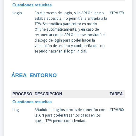
Cuestiones resueltas
Login
En el proceso de Login, si la API Online no
#TPV279
estaba accesible, no permitía la entrada a la
TPV. Se modifica para entrar en modo
Offline automáticamente, y en caso de
reconectar con la API Online se mostrará el
diálogo de login para poder hacer la
validación de usuario y contraseña que no
se pudo hacer en el login inicial.
ÁREA
ENTORNO
PROCESO
DESCRIPCIÓN
TAREA
Cuestiones resueltas
Log
Añadido al log los errores de conexión con
#TPV280
la API para poder trazar los casos en los
que la TPV pierde conectividad.