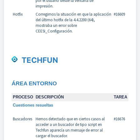
por el usuario desde la ventana de
impresión.
Hotfix
Corregimos la situación en que la aplicación
#16609
del último hotfix de la 4.4.2200 (64),
mostraba un error sobre
CEESI_Configuración.
TECHFUN
Á
REA
ENTORNO
PROCESO
DESCRIPCIÓN
TAREA
Cuestiones resueltas
Buscadores
Hemos detectado que en ciertos casos al
#16676
acceder a un buscador de tipo script en
Techfun aparecía un mensaje de error al
cargar el buscador.