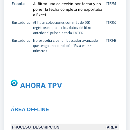
Exportar
#TF251
Al filtrar una colección por fecha y no
poner la fecha completa no exportaba
a Excel
Buscadores
Al filtrar colecciones con más de 20K
#TF252
registros no perder los datos del filtro
anterior al pulsar la tecla ENTER
Buscadores
No se podía crear un buscador avanzado
#TF249
que tenga una condición 'Está en' <>
números
AHORA TPV
Á
REA OFFLINE
PROCESO
DESCRIPCIÓN
TAREA