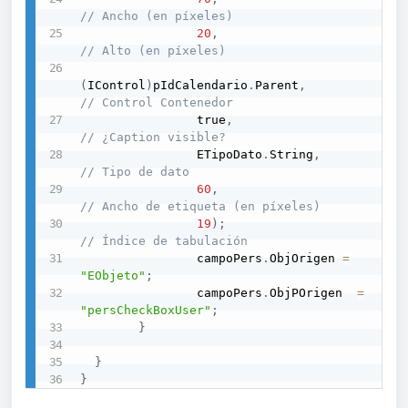
// Ancho (en píxeles)
20
,
// Alto (en píxeles)
(
IControl
)
pIdCalendario
.
Parent
,
// Control Contenedor
                true
,
// ¿Caption visible?
                ETipoDato
.
String
,
// Tipo de dato
60
,
// Ancho de etiqueta (en píxeles)
19
)
;
// Índice de tabulación
                campoPers
.
ObjOrigen 
=
"EObjeto"
;
                campoPers
.
ObjPOrigen  
=
"persCheckBoxUser"
;
}
}
}