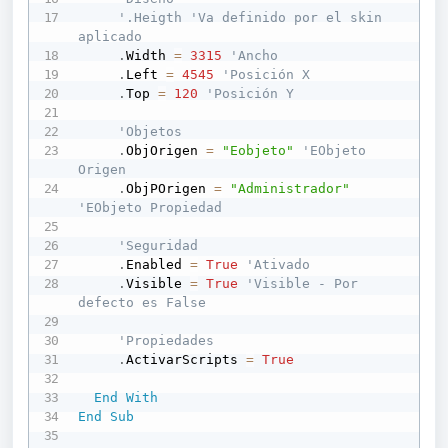
'.Heigth 'Va definido por el skin 
aplicado
.
Width 
=
3315
'Ancho
.
Left 
=
4545
'Posición X
.
Top 
=
120
'Posición Y
'Objetos
.
ObjOrigen 
=
"Eobjeto"
'EObjeto 
Origen
.
ObjPOrigen 
=
"Administrador"
'EObjeto Propiedad
'Seguridad
.
Enabled 
=
True
'Ativado 
.
Visible 
=
True
'Visible - Por 
defecto es False
'Propiedades
.
ActivarScripts 
=
True
End
With
End
Sub