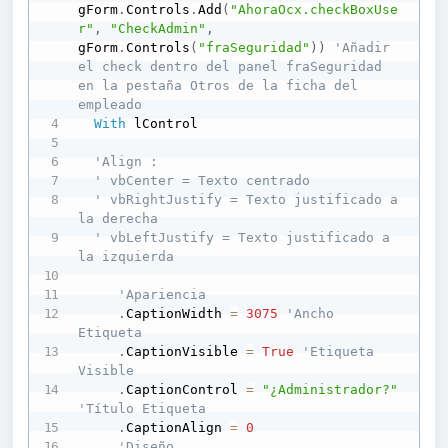
gForm
.
Controls
.
Add
(
"AhoraOcx.checkBoxUse
r"
,
"CheckAdmin"
,
gForm
.
Controls
(
"fraSeguridad"
)
)
'Añadir 
el check dentro del panel fraSeguridad 
en la pestaña Otros de la ficha del 
empleado
With
 lControl

'Align :
' vbCenter = Texto centrado
' vbRightJustify = Texto justificado a 
la derecha
' vbLeftJustify = Texto justificado a 
la izquierda
'Apariencia
.
CaptionWidth 
=
3075
'Ancho 
Etiqueta
.
CaptionVisible 
=
True
'Etiqueta 
Visible
.
CaptionControl 
=
"¿Administrador?"
'Título Etiqueta
.
CaptionAlign 
=
0
'Diseño    