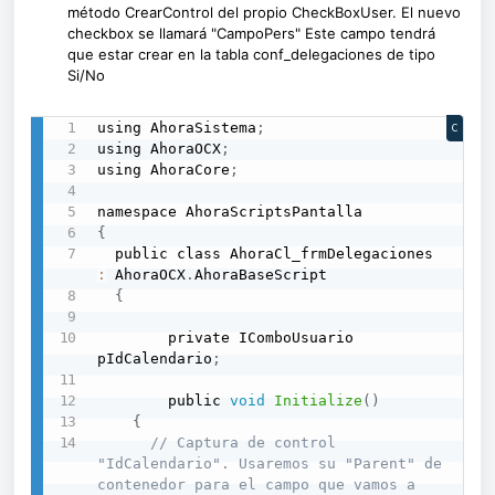
método CrearControl del propio CheckBoxUser. El nuevo
checkbox se llamará "CampoPers" Este campo tendrá
que estar crear en la tabla conf_delegaciones de tipo
Si/No
using AhoraSistema
;
C
using AhoraOCX
;
using AhoraCore
;
{
  public class AhoraCl_frmDelegaciones 
:
 AhoraOCX
.
AhoraBaseScript

{
        private IComboUsuario 
pIdCalendario
;
        public 
void
Initialize
(
)
{
// Captura de control 
"IdCalendario". Usaremos su "Parent" de 
contenedor para el campo que vamos a 