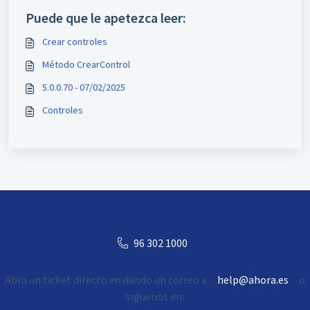
Puede que le apetezca leer:
Crear controles
Método CrearControl
5.0.0.70 - 07/02/2025
Controles
96 302 1000
Abra un ticket directo enviando un correo a
help@ahora.es
o
siguenos en: