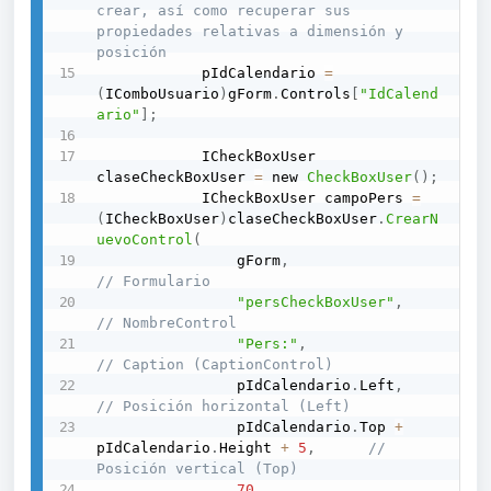
crear, así como recuperar sus 
propiedades relativas a dimensión y 
posición
            pIdCalendario 
=
(
IComboUsuario
)
gForm
.
Controls
[
"IdCalend
ario"
]
;
            ICheckBoxUser 
claseCheckBoxUser 
=
 new 
CheckBoxUser
(
)
;
            ICheckBoxUser campoPers 
=
(
ICheckBoxUser
)
claseCheckBoxUser
.
CrearN
uevoControl
(
                gForm
,
// Formulario
"persCheckBoxUser"
,
// NombreControl
"Pers:"
,
// Caption (CaptionControl)
                pIdCalendario
.
Left
,
// Posición horizontal (Left)
                pIdCalendario
.
Top 
+
pIdCalendario
.
Height 
+
5
,
// 
Posición vertical (Top)
70
,