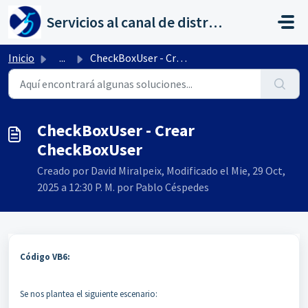
Saltar al contenido principal
Servicios al canal de distribución de AHORA
Inicio
...
CheckBoxUser - Crear CheckBoxUser
CheckBoxUser - Crear
CheckBoxUser
Creado por David Miralpeix, Modificado el Mie, 29 Oct,
2025 a 12:30 P. M. por Pablo Céspedes
Código VB6:
Se nos plantea el siguiente escenario: