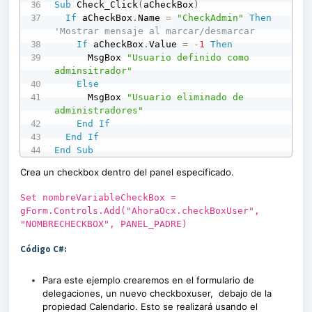
Sub
 Check_Click
(
aCheckBox
)
If
 aCheckBox
.
Name 
=
"CheckAdmin"
Then
'Mostrar mensaje al marcar/desmarcar
If
 aCheckBox
.
Value 
=
-
1
Then
      MsgBox 
"Usuario definido como 
adminsitrador"
Else
      MsgBox 
"Usuario eliminado de 
administradores"
End
If
End
If
End
Sub
Crea un checkbox dentro del panel especificado.
Set nombreVariableCheckBox =
gForm.Controls.Add("AhoraOcx.checkBoxUser",
"NOMBRECHECKBOX", PANEL_PADRE)
Código C#:
Para este ejemplo crearemos en el formulario de
delegaciones, un nuevo checkboxuser, debajo de la
propiedad Calendario. Esto se realizará usando el