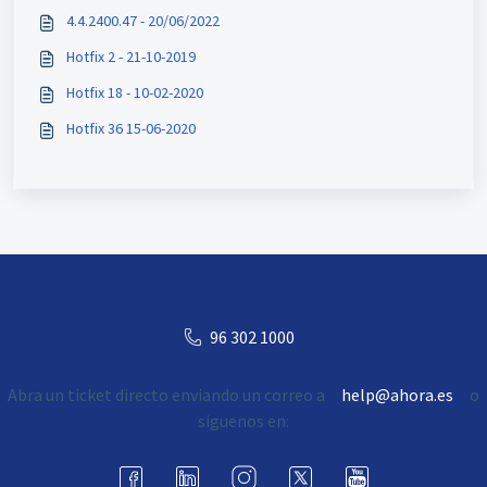
4.4.2400.47 - 20/06/2022
Hotfix 2 - 21-10-2019
Hotfix 18 - 10-02-2020
Hotfix 36 15-06-2020
96 302 1000
Abra un ticket directo enviando un correo a
help@ahora.es
o
siguenos en: