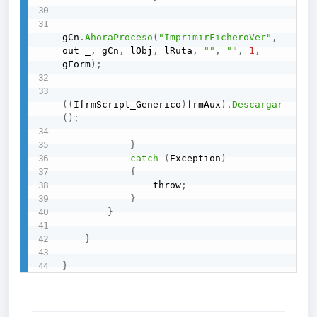
gCn
.
AhoraProceso
(
"ImprimirFicheroVer"
,
out _
,
 gCn
,
 lObj
,
 lRuta
,
""
,
""
,
1
,
gForm
)
;
(
(
IfrmScript_Generico
)
frmAux
)
.
Descargar
(
)
;
}
catch
(
Exception
)
{
                throw
;
}
}
}
}