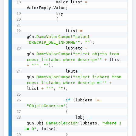
            Valor lList 
=
ValorEmpty
.
Value
;
            try

{
                lList 
=
gCn
.
DameValorCampo
(
"select 
'DRECRIP_DEL_INFORME'"
,
""
)
;
                lObjeto 
=
gCn
.
DameValorCampo
(
"select objeto from 
ceesi_listados where descrip='"
+
 lList 
+
"'"
,
""
)
;
                lRuta 
=
gCn
.
DameValorCampo
(
"select fichero from 
ceesi_listados where descrip = '"
+
lList 
+
"'"
,
""
)
;
if
(
lObjeto 
!=
"ObjetoGenerico"
)
{
                    lObj 
=
gCn
.
Obj
.
DameColeccion
(
lObjeto
,
"Where 1 
= 0"
,
 false
)
;
}