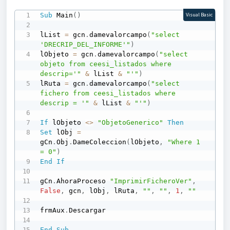
Sub
 Main
(
)
Visual Basic
lList 
=
 gcn
.
damevalorcampo
(
"select 
'DRECRIP_DEL_INFORME'"
)
lObjeto 
=
 gcn
.
damevalorcampo
(
"select 
objeto from ceesi_listados where 
descrip='"
&
 lList 
&
"'"
)
lRuta 
=
 gcn
.
damevalorcampo
(
"select 
fichero from ceesi_listados where 
descrip = '"
&
 lList 
&
"'"
)
If
 lObjeto 
<
>
"ObjetoGenerico"
Then
Set
 lObj 
=
gCn
.
Obj
.
DameColeccion
(
lObjeto
,
"Where 1 
= 0"
)
End
If
gCn
.
AhoraProceso 
"ImprimirFicheroVer"
,
False
,
 gcn
,
 lObj
,
 lRuta
,
""
,
""
,
1
,
""
frmAux
.
Descargar

End
Sub