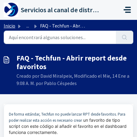
Saltar al contenido principal
Servicios al canal de distribución de AHORA
Inicio
...
FAQ - Techfun - Abrir report desde favoritos
FAQ - Techfun - Abrir report desde
favoritos
Creado por David Miralpeix, Modificado el Mie, 14 Ene a
9:08 A. M. por Pablo Céspedes
De forma estándar, Techfun no puede lanzar RPT desde favoritos. Para
un favorito de tipo
poder realizar esta acción es necesario crear
script con este código al añadir el favorito en el dashboard
funciona correctamente.