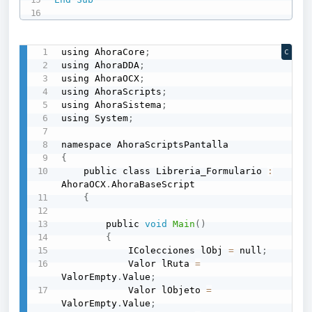
using AhoraCore
;
C
using AhoraDDA
;
using AhoraOCX
;
using AhoraScripts
;
using AhoraSistema
;
using System
;
{
    public class Libreria_Formulario 
:
AhoraOCX
.
AhoraBaseScript

{
        public 
void
Main
(
)
{
            IColecciones lObj 
=
 null
;
            Valor lRuta 
=
ValorEmpty
.
Value
;
            Valor lObjeto 
=
ValorEmpty
.
Value
;