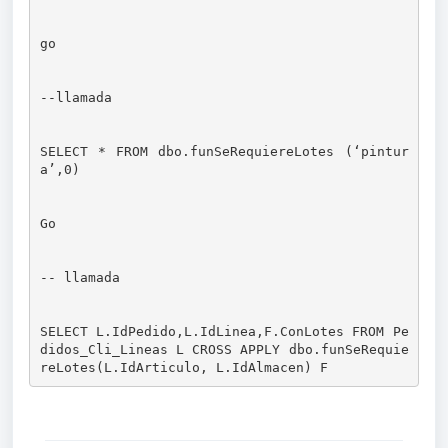
SELECT * FROM dbo.funSeRequiereLotes (‘pintur
SELECT L.IdPedido,L.IdLinea,F.ConLotes FROM Pe
didos_Cli_Lineas L CROSS APPLY dbo.funSeRequie
reLotes(L.IdArticulo, L.IdAlmacen) F