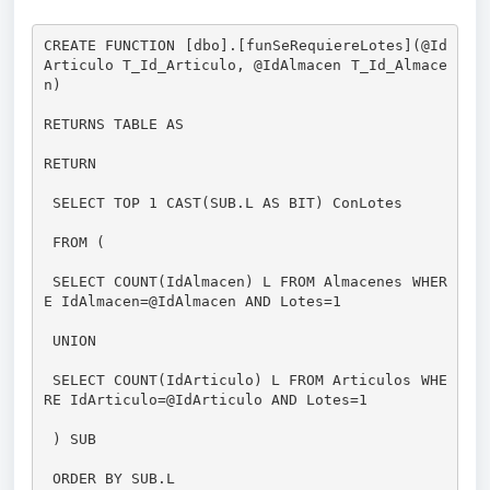
CREATE FUNCTION [dbo].[funSeRequiereLotes](@Id
Articulo T_Id_Articulo, @IdAlmacen T_Id_Almace
n)
RETURNS TABLE AS
RETURN
 SELECT TOP 1 CAST(SUB.L AS BIT) ConLotes
 FROM (
 SELECT COUNT(IdAlmacen) L FROM Almacenes WHER
E IdAlmacen=@IdAlmacen AND Lotes=1
 UNION
 SELECT COUNT(IdArticulo) L FROM Articulos WHE
RE IdArticulo=@IdArticulo AND Lotes=1
 ) SUB