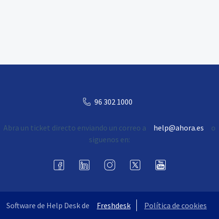
96 302 1000
Abra un ticket directo enviando un correo a
help@ahora.es
o
siguenos en:
Software de Help Desk de
Freshdesk
Política de cookies