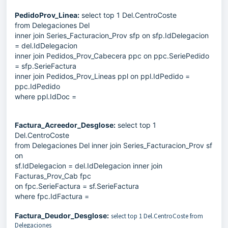
PedidoProv_Linea:
select top 1 Del.CentroCoste
from Delegaciones Del
inner join Series_Facturacion_Prov sfp on sfp.IdDelegacion
= del.IdDelegacion
inner join Pedidos_Prov_Cabecera ppc on ppc.SeriePedido
= sfp.SerieFactura
inner join Pedidos_Prov_Lineas ppl on ppl.IdPedido =
ppc.IdPedido
where ppl.IdDoc =
Factura_Acreedor_Desglose:
select top 1
Del.CentroCoste
from Delegaciones Del inner join Series_Facturacion_Prov sf
on
sf.IdDelegacion = del.IdDelegacion inner join
Facturas_Prov_Cab fpc
on fpc.SerieFactura = sf.SerieFactura
where fpc.IdFactura =
Factura_Deudor_Desglose:
select top 1 Del.CentroCoste from
Delegaciones