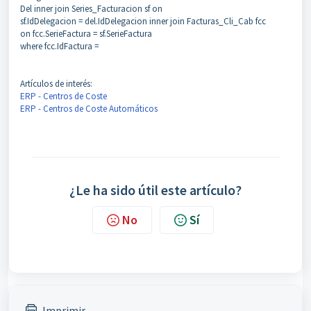
Del inner join Series_Facturacion sf on
sf.IdDelegacion = del.IdDelegacion inner join Facturas_Cli_Cab fcc
on fcc.SerieFactura = sf.SerieFactura
where fcc.IdFactura =
Artículos de interés:
ERP - Centros de Coste
ERP - Centros de Coste Automáticos
¿Le ha sido útil este artículo?
No
Sí
Imprimir