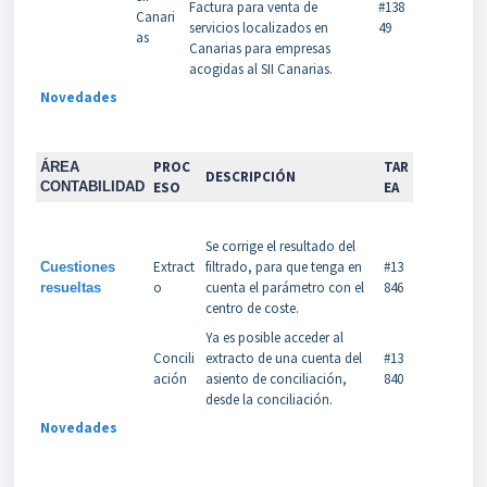
Factura para venta de
#138
Canari
servicios localizados en
49
as
Canarias para empresas
acogidas al SII Canarias.
Novedades
PROC
TAR
ÁREA
DESCRIPCIÓN
CONTABILIDAD
ESO
EA
Se corrige el resultado del
Extract
filtrado, para que tenga en
#13
Cuestiones
o
cuenta el parámetro con el
846
resueltas
centro de coste.
Ya es posible acceder al
Concili
extracto de una cuenta del
#13
ación
asiento de conciliación,
840
desde la conciliación.
Novedades