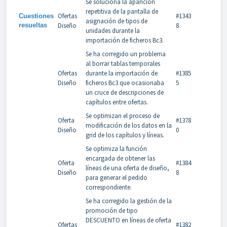
Se soluciona la aparición
repetitiva de la pantalla de
Ofertas
#1343
Cuestiones
asignación de tipos de
resueltas
Diseño
8
unidades durante la
importación de ficheros Bc3.
Se ha corregido un problema
al borrar tablas temporales
Ofertas
durante la importación de
#1385
Diseño
ficheros Bc3 que ocasionaba
5
un cruce de descripciones de
capítulos entre ofertas.
Se optimizan el proceso de
Oferta
#1378
modificación de los datos en la
Diseño
0
grid de los capítulos y líneas.
Se optimiza la función
encargada de obtener las
Oferta
#1384
líneas de una oferta de diseño,
Diseño
8
para generar el pedido
correspondiente.
Se ha corregido la gestión de la
promoción de tipo
DESCUENTO en líneas de oferta
Ofertas
#1382