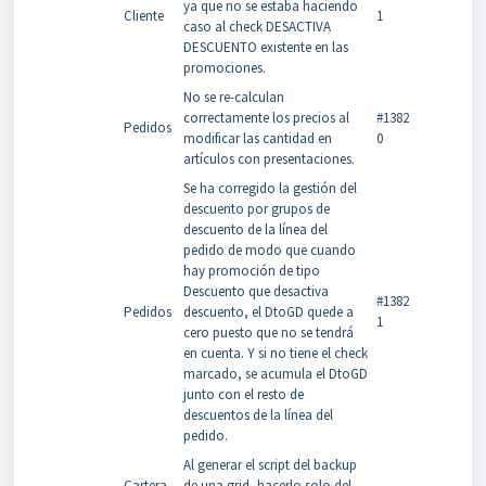
ya que no se estaba haciendo
Cliente
1
caso al check DESACTIVA
DESCUENTO existente en las
promociones.
No se re-calculan
correctamente los precios al
#1382
Pedidos
modificar las cantidad en
0
artículos con presentaciones.
Se ha corregido la gestión del
descuento por grupos de
descuento de la línea del
pedido de modo que cuando
hay promoción de tipo
Descuento que desactiva
#1382
Pedidos
descuento, el DtoGD quede a
1
cero puesto que no se tendrá
en cuenta. Y si no tiene el check
marcado, se acumula el DtoGD
junto con el resto de
descuentos de la línea del
pedido.
Al generar el script del backup
Cartera
de una grid, hacerlo solo del