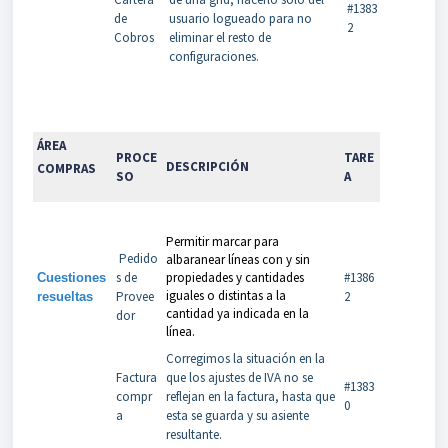
#1383
de
usuario logueado para no
2
Cobros
eliminar el resto de
configuraciones.
ÁREA
PROCE
TARE
DESCRIPCIÓN
COMPRAS
SO
A
Permitir marcar para
Pedido
albaranear líneas con y sin
s de
propiedades y cantidades
#1386
Cuestiones
iguales o distintas a la
Provee
2
resueltas
cantidad ya indicada en la
dor
línea.
Corregimos la situación en la
Factura
que los ajustes de IVA no se
#1383
compr
reflejan en la factura, hasta que
0
a
esta se guarda y su asiente
resultante.