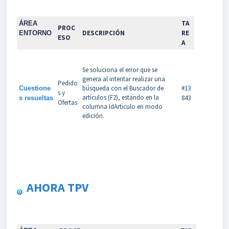
TA
ÁREA
PROC
DESCRIPCIÓN
RE
ENTORNO
ESO
A
Se soluciona el error que se
genera al intentar realizar una
Pedido
búsqueda con el Buscador de
#13
Cuestione
s y
artículos (F2), estando en la
843
s resueltas
Ofertas
columna IdArticulo en modo
edición.
AHORA TPV