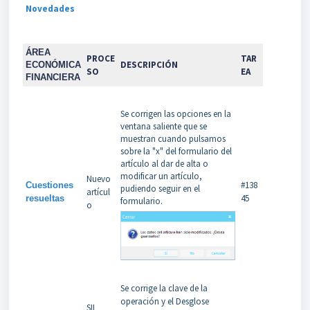
Novedades
ÁREA
PROCE
TAR
DESCRIPCIÓN
ECONÓMICA
SO
EA
FINANCIERA
Se corrigen las opciones en la
ventana saliente que se
muestran cuando pulsamos
sobre la "x" del formulario del
artículo al dar de alta o
modificar un artículo,
Nuevo
#138
Cuestiones
pudiendo seguir en el
artícul
45
resueltas
formulario.
o
Se corrige la clave de la
operación y el Desglose
SII