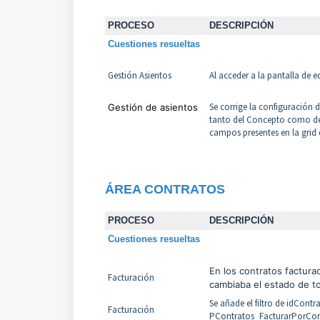
PROCESO
DESCRIPCIÓN
Cuestiones resueltas
Gestión Asientos
Al acceder a la pantalla de e
Se corrige la configuración d
Gestión de asientos
tanto del Concepto como de 
campos presentes en la grid 
Á
REA CONTRATOS
PROCESO
DESCRIPCIÓN
Cuestiones resueltas
En los contratos facturad
Facturación
cambiaba el estado de tod
Se añade el filtro de idCon
Facturación
PContratos_FacturarPorConta