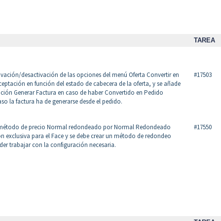
TAREA
ctivación/desactivación de las opciones del menú Oferta Convertir en
#17503
eptación en función del estado de cabecera de la oferta, y se añade
 opción Generar Factura en caso de haber Convertido en Pedido
so la factura ha de generarse desde el pedido.
 método de precio Normal redondeado por Normal Redondeado
#17550
ón exclusiva para el Face y se debe crear un método de redondeo
der trabajar con la configuración necesaria.