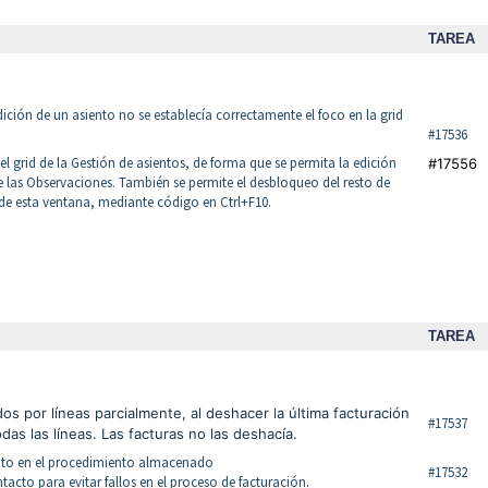
TAREA
dición de un asiento no se establecía correctamente el foco en la grid
#17536
el grid de la Gestión de asientos, de forma que se permita la edición
#17556
las Observaciones. También se permite el desbloqueo del resto de
de esta ventana, mediante código en Ctrl+F10.
TAREA
os por líneas parcialmente, al deshacer la última facturación
#17537
as las líneas. Las facturas no las deshacía.
trato en el procedimiento almacenado
#17532
cto para evitar fallos en el proceso de facturación.