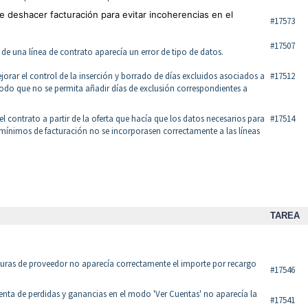
e deshacer facturación para evitar incoherencias en el
#17573
#17507
r de una línea de contrato aparecía un error de tipo de datos.
jorar el control de la inserción y borrado de días excluidos asociados a
#17512
modo que no se permita añadir días de exclusión correspondientes a
r el contrato a partir de la oferta que hacía que los datos necesarios para
#17514
 mínimos de facturación no se incorporasen correctamente a las líneas
TAREA
cturas de proveedor no aparecía correctamente el importe por recargo
#17546
cuenta de perdidas y ganancias en el modo 'Ver Cuentas' no aparecía la
#17541