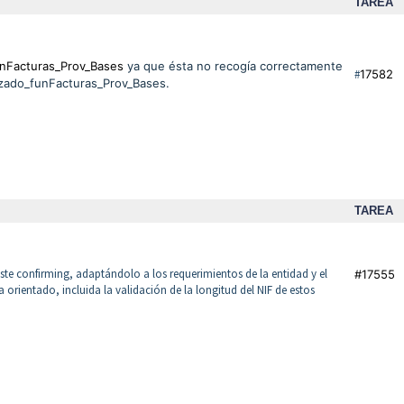
TAREA
nFacturas_Prov_Bases
ya que ésta no recogía correctamente
#
17582
izado_funFacturas_Prov_Bases.
TAREA
este confirming, adaptándolo a los requerimientos de la entidad y el
#17555
 orientado, incluida la validación de la longitud del NIF de estos