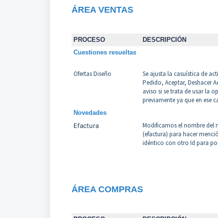
Á
REA VENTAS
PROCESO
DESCRIPCIÓN
Cuestiones resueltas
Ofertas Diseño
Se ajusta la casuística de a
Pedido, Aceptar, Deshacer Ac
aviso si se trata de usar la
previamente ya que en ese ca
Novedades
Modificamos el nombre del
Efactura
(efactura) para hacer menci
idéntico con otro Id para po
Á
REA COMPRAS