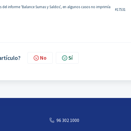
s del informe 'Balance Sumas y Saldos', en algunos casos no imprimía
#17531
artículo?
No
Sí
96 302 1000