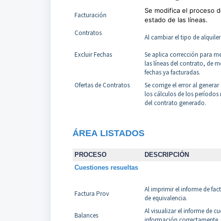
Se modifica el proceso d
Facturación
estado de las líneas.
Contratos
Al cambiar el tipo de alquile
Excluir Fechas
Se aplica corrección para me
las líneas del contrato, de 
fechas ya facturadas.
Ofertas de Contratos
Se corrige el error al genera
los cálculos de los períodos
del contrato generado.
Á
REA
LISTADOS
PROCESO
DESCRIPCIÓN
Cuestiones resueltas
Al imprimir el informe de fa
Factura Prov
de equivalencia.
Al visualizar el informe de 
Balances
información correctamente.