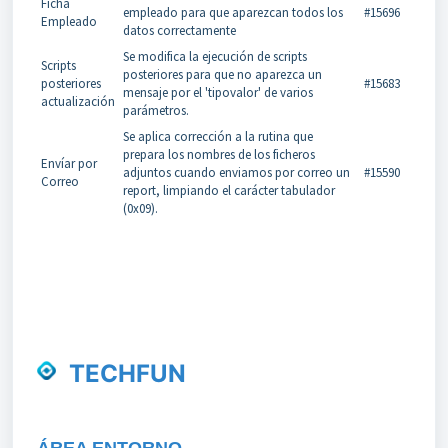
Ficha
empleado para que aparezcan todos los
#15696
Empleado
datos correctamente
Se modifica la ejecución de scripts
Scripts
posteriores para que no aparezca un
posteriores
#15683
mensaje por el 'tipovalor' de varios
actualización
parámetros.
Se aplica corrección a la rutina que
prepara los nombres de los ficheros
Envíar por
adjuntos cuando enviamos por correo un
#15590
Correo
report, limpiando el carácter tabulador
(0x09).
TECHFUN
Á
REA
ENTORNO