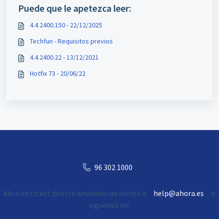
Puede que le apetezca leer:
4.4.2400.150 - 22/12/2025
Techfun - Requisitos previos
4.4.2400.22 - 13/12/2021
Hotfix 73 - 20/06/22
96 302 1000
Abra un ticket directo enviando un correo a
help@ahora.es
o
siguenos en: