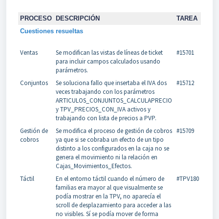
PROCESO
DESCRIPCIÓN
TAREA
Cuestiones resueltas
Ventas
Se modifican las vistas de líneas de ticket
#15701
para incluir campos calculados usando
parámetros.
Conjuntos
Se soluciona fallo que insertaba el IVA dos
#15712
veces trabajando con los parámetros
ARTICULOS_CONJUNTOS_CALCULAPRECIO
y TPV_PRECIOS_CON_IVA activos y
trabajando con lista de precios a PVP.
Gestión de
Se modifica el proceso de gestión de cobros
#15709
cobros
ya que si se cobraba un efecto de un tipo
distinto a los configurados en la caja no se
genera el movimiento ni la relación en
Cajas_Movimientos_Efectos.
Táctil
En el entorno táctil cuando el número de
#TPV180
familias era mayor al que visualmente se
podía mostrar en la TPV, no aparecía el
scroll de desplazamiento para acceder a las
no visibles. Sí se podía mover de forma