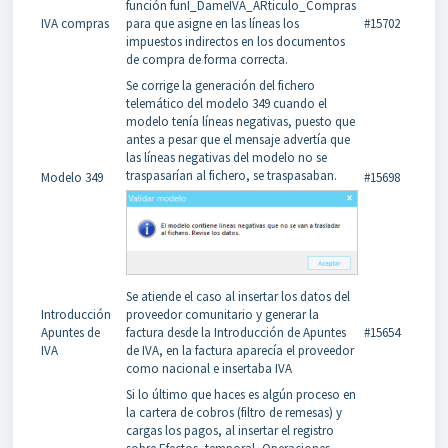
función funI_DameIVA_ARticulo_Compras
IVA compras
para que asigne en las líneas los
#15702
impuestos indirectos en los documentos
de compra de forma correcta.
Se corrige la generación del fichero
telemático del modelo 349 cuando el
modelo tenía líneas negativas, puesto que
antes a pesar que el mensaje advertía que
las líneas negativas del modelo no se
traspasarían al fichero, se traspasaban.
Modelo 349
#15698
Se atiende el caso al insertar los datos del
Introducción
proveedor comunitario y generar la
Apuntes de
factura desde la Introducción de Apuntes
#15654
IVA
de IVA, en la factura aparecía el proveedor
como nacional e insertaba IVA
Si lo último que haces es algún proceso en
la cartera de cobros (filtro de remesas) y
cargas los pagos, al insertar el registro