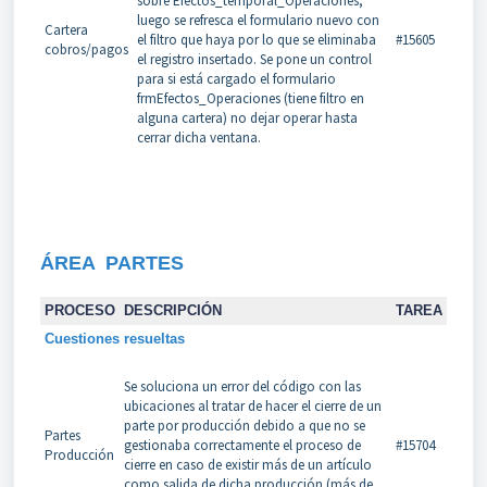
sobre Efectos_temporal_Operaciones,
luego se refresca el formulario nuevo con
Cartera
el filtro que haya por lo que se eliminaba
#15605
cobros/pagos
el registro insertado. Se pone un control
para si está cargado el formulario
frmEfectos_Operaciones (tiene filtro en
alguna cartera) no dejar operar hasta
cerrar dicha ventana.
ÁREA PARTES
PROCESO
DESCRIPCIÓN
TAREA
Cuestiones resueltas
Se soluciona un error del código con las
ubicaciones al tratar de hacer el cierre de un
parte por producción debido a que no se
Partes
gestionaba correctamente el proceso de
#15704
Producción
cierre en caso de existir más de un artículo
como salida de dicha producción (más de